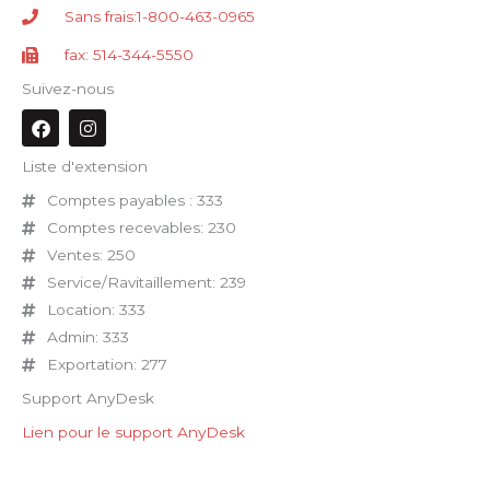
Sans frais:1-800-463-0965
fax: 514-344-5550
Suivez-nous
F
I
a
n
c
s
Liste d'extension
e
t
b
a
Comptes payables : 333
o
g
o
r
Comptes recevables: 230
k
a
Ventes: 250
m
Service/Ravitaillement: 239
Location: 333
Admin: 333
Exportation: 277
Support AnyDesk
Lien pour le support AnyDesk